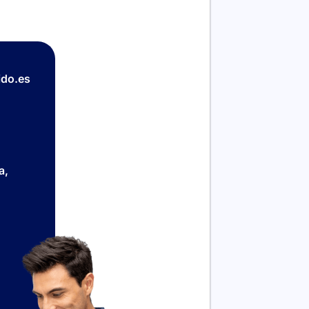
do.es
a,