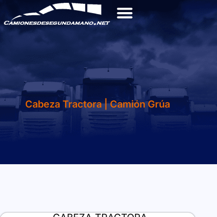
Cabeza Tractora
|
Camión Grúa