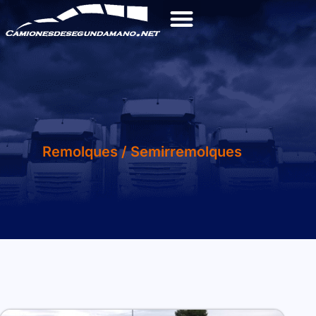
Remolques / Semirremolques