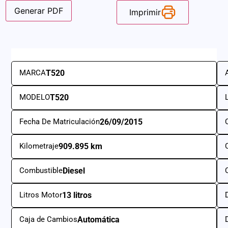
Generar PDF
Imprimir
MARCA
T520
MODELO
T520
Fecha De Matriculación
26/09/2015
Kilometraje
909.895 km
C
Combustible
Diesel
C
Litros Motor
13 litros
Caja de Cambios
Automática