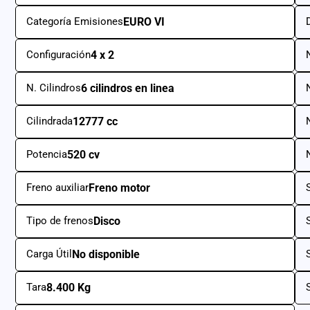
Categoría Emisiones
EURO VI
Configuración
4 x 2
N. Cilindros
6 cilindros en linea
Cilindrada
12777 cc
Potencia
520 cv
Freno auxiliar
Freno motor
Tipo de frenos
Disco
Carga Útil
No disponible
Tara
8.400 Kg