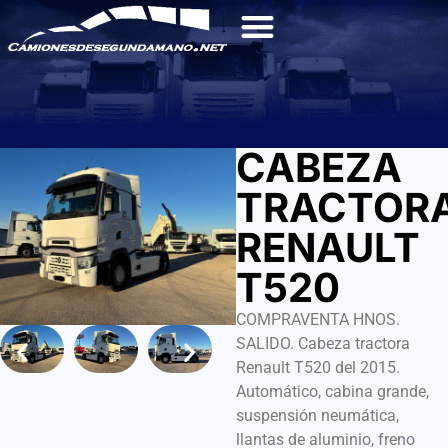
CABEZA
TRACTOR
RENAULT
T520
COMPRAVENTA HNOS.
SALIDO. Cabeza tractora
Renault T520 del 2015.
Automático, cabina grande,
suspensión neumática,
llantas de aluminio, freno