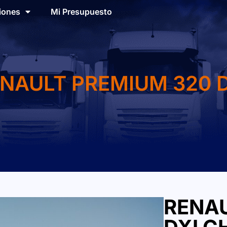
iones
Mi Presupuesto
NAULT PREMIUM 320 D
RENAU