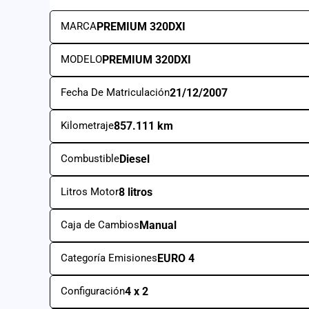
MARCA
PREMIUM 320DXI
MODELO
PREMIUM 320DXI
Fecha De Matriculación
21/12/2007
Kilometraje
857.111 km
Combustible
Diesel
Litros Motor
8 litros
Caja de Cambios
Manual
Categoría Emisiones
EURO 4
Configuración
4 x 2