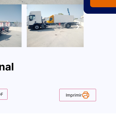
nal
DF
Imprimir