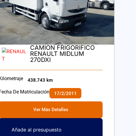
CAMION FRIGORIFICO
RENAULT MIDLUM
270DXI
Kilometraje
438.743 km
Fecha De Matriculación
17/2/2011
Ver Más Detalles
Añade al presupuesto