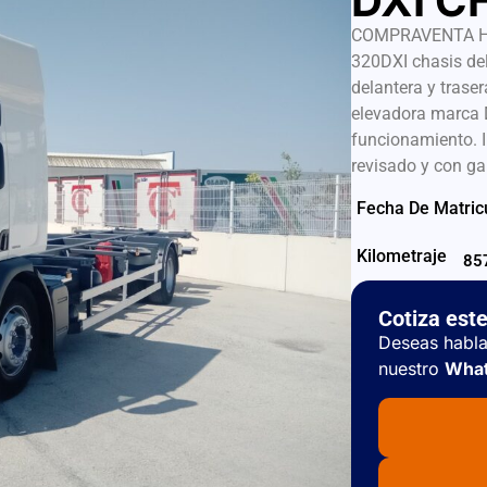
DXI C
COMPRAVENTA HNO
320DXI chasis del
delantera y tras
elevadora marca 
funcionamiento. I
revisado y con ga
Fecha De Matric
Kilometraje
85
Cotiza est
Deseas habla
nuestro
What