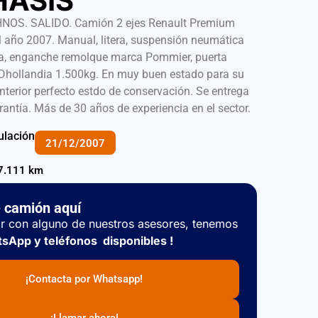
HASIS
S. SALIDO. Camión 2 ejes Renault Premium
 año 2007. Manual, litera, suspensión neumática
era, enganche remolque marca Pommier, puerta
Dhollandia 1.500kg. En muy buen estado para su
nterior perfecto estdo de conservación. Se entrega
rantía. Más de 30 años de experiencia en el sector.
ulación
21/12/2007
7.111 km
e camión aquí
r con alguno de nuestros asesores, tenemos
sApp y teléfonos disponibles !
¡Contacta por Whatsapp!
¡Llamar ahora!