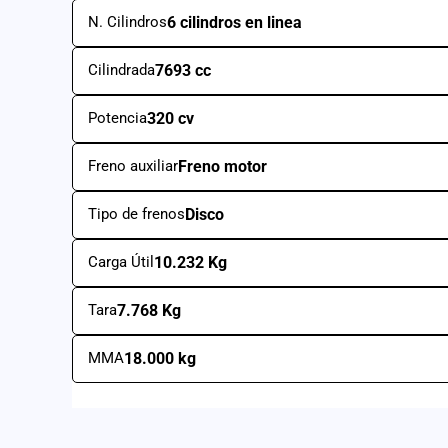
N. Cilindros
6 cilindros en linea
Cilindrada
7693 cc
Potencia
320 cv
Freno auxiliar
Freno motor
Tipo de frenos
Disco
Carga Útil
10.232 Kg
Tara
7.768 Kg
MMA
18.000 kg