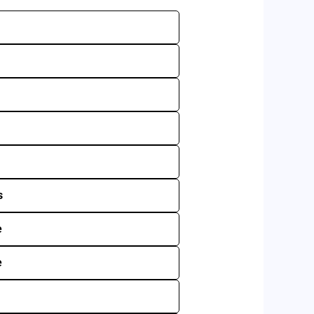
s
e
e