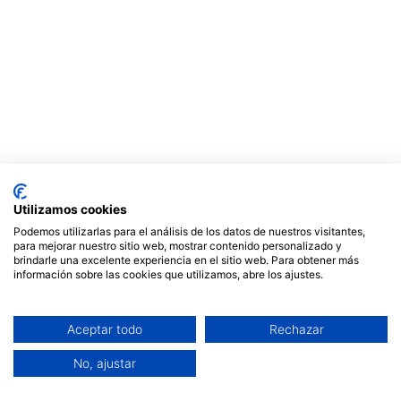
Cookies Para que este sitio funcione adecuadamente, a veces
Utilizamos cookies
instalamos en los dispositivos de los usuarios pequeños
Podemos utilizarlas para el análisis de los datos de nuestros visitantes,
ficheros de datos, conocidos como cookies. La mayoría de los
para mejorar nuestro sitio web, mostrar contenido personalizado y
brindarle una excelente experiencia en el sitio web. Para obtener más
grandes sitios web también lo hacen.
información sobre las cookies que utilizamos, abre los ajustes.
Aceptar
Aceptar todo
Rechazar
Cambiar ajustes
No, ajustar