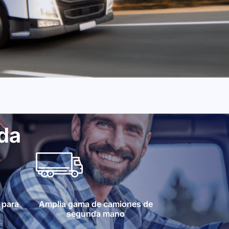
ada
 para
Amplia gama de camiones de
segunda mano