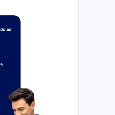
do.es
a,